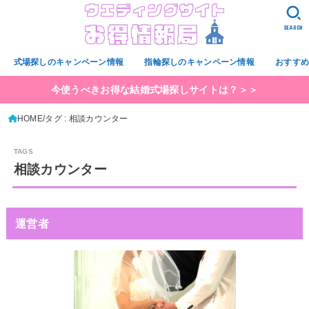
SEARCH
式場探しのキャンペーン情報
指輪探しのキャンペーン情報
おすす
今使うべきお得な結婚式場探しサイトは？＞＞
HOME
タグ : 相談カウンター
相談カウンター
運営者