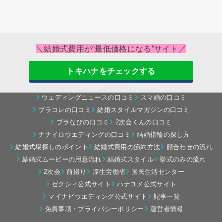
商品券キャンペーン情報
ゼクシィのキャンペーン
＼結婚式費用が“最低価格になる”サイト／
ハナユメのキャンペーン
指輪探しのキャンペーン
トキハナをチェックする
おすすめウエディングサイト比較
ゼクシィの口コミ
ハナユメの口コミ
マイナビの口コミ
ウェディングニュースの口コミ
スマ婚の口コミ
プラコレの口コミ
結婚スタイルマガジンの口コミ
ブラなびの口コミ
2次会くんの口コミ
ナナイロウエディングの口コミ
結婚指輪の探し方
結婚式場探しのポイント
結婚式費用の節約方法
顔合わせの流れ
結婚式ムービーの用意流れ
結婚式スタイル
挙式のみの流れ
2次会
前撮り
厚生労働省
国民生活センター
ゼクシィ公式サイト
ハナユメ公式サイト
マイナビウエディング公式サイト
記事一覧
免責事項・プライバシーポリシー
運営者情報